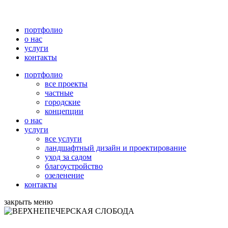
портфолио
о нас
услуги
контакты
портфолио
все проекты
частные
городские
концепции
о нас
услуги
все услуги
ландшафтный дизайн и проектирование
уход за садом
благоустройство
озеленение
контакты
закрыть меню